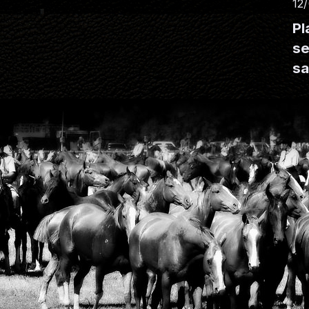
12
Pl
se
sa