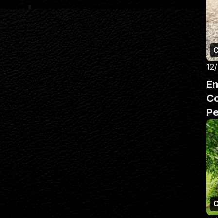
C
12
Em
Co
Pe
C