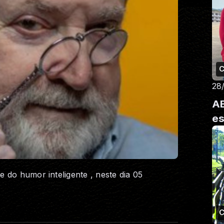
C
28
AB
es
 do humor inteligente , neste dia 05
C