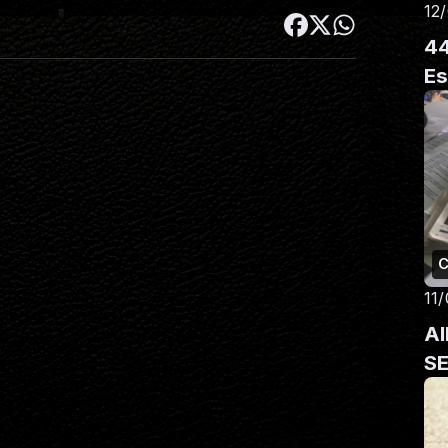
12
44
Es
C
11
A
S