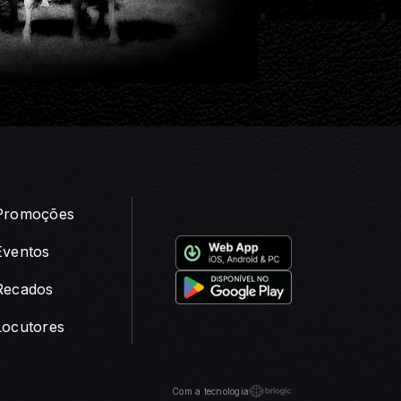
Promoções
Eventos
Recados
Locutores
Com a tecnologia