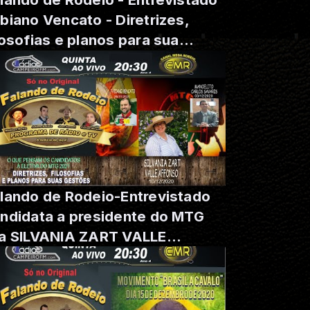
biano Vencato - Diretrizes,
losofias e planos para sua
stão .
lando de Rodeio-Entrevistado
ndidata a presidente do MTG
 SILVANIA ZART VALLE
FFONSO