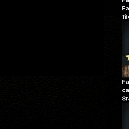
Fa
fi
ge
Fa
ca
Sra
A