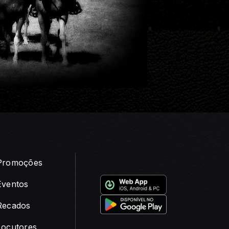
Promoções
Eventos
Recados
Locutores