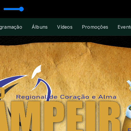
ro - 05 - Adeus Morena
gramação
Álbuns
Vídeos
Promoções
Event