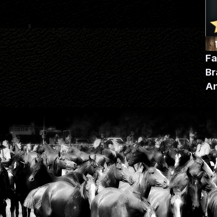
Fa
Br
A