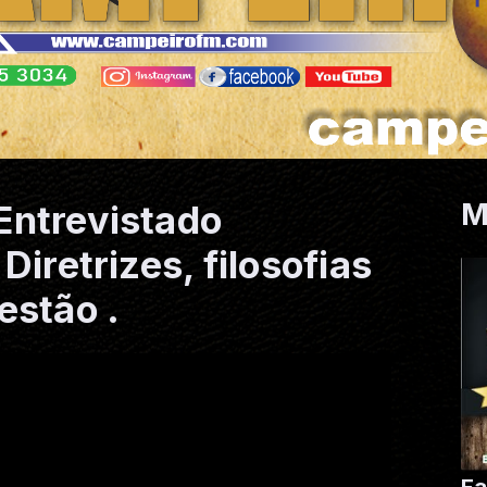
M
Entrevistado
Diretrizes, filosofias
estão .
Fa