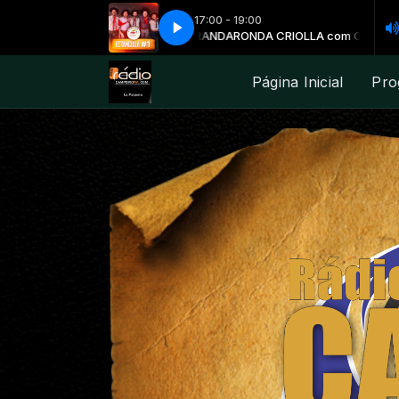
17:00 - 19:00
RIOLLA com CLAITON MIRANDA
Os 4 Gaudérios - Estanciola
Os 4 Gaudérios - Estanciola
RONDA CRIOLLA com CLAITON MIRAND
Página Inicial
Pro