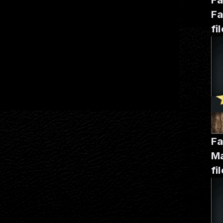
Fa
fi
ge
Fa
Ma
fi
ge