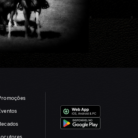
Promoções
Eventos
Recados
Locutores