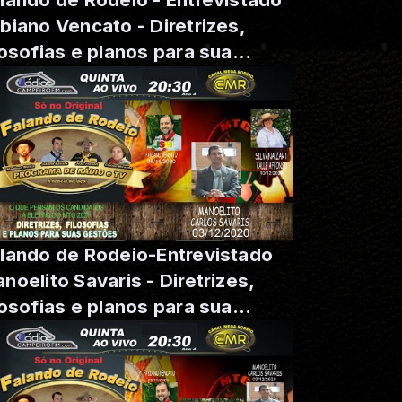
biano Vencato - Diretrizes,
losofias e planos para sua
stão .
lando de Rodeio-Entrevistado
noelito Savaris - Diretrizes,
losofias e planos para sua
stão .