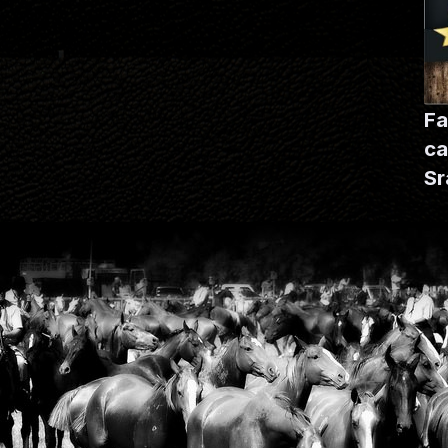
Fa
ca
Sra
A